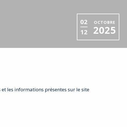
02
OCTOBRE
2025
12
MESSEGELÄNDE MULH
PRAKTISCHE
TICKETVERK
t les informations présentes sur le site