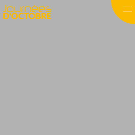
>
Aller directement à la navigation
>
Aller directement au contenu
>
>
>
>